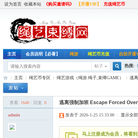
设为首页
收藏本站
《购买邀请码》
【开通VIP】
充值绳艺币
主页
会员说明【必看】
绳游
绳艺币充值
自助开通V
热搜:
帖子
搜
主页
绳艺币专区
绳艺游戏（绳游.绳子,束缚GAME）
逃离强
半岛
索
逃离强制加班 Escape Forced Over
查看:
1640
|
回复:
0
绳
»
›
›
›
admin
发表于 2026-1-25 15:33:00
|
显示全部
马上注册成为会员，将看到