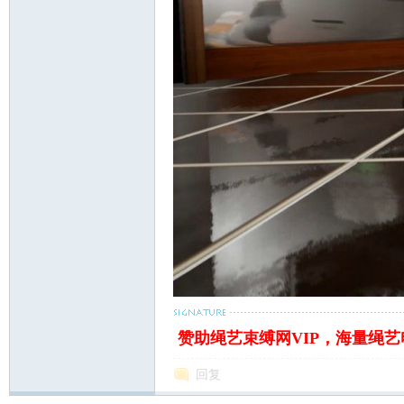
赞助绳艺束缚网VIP，海量绳
回复