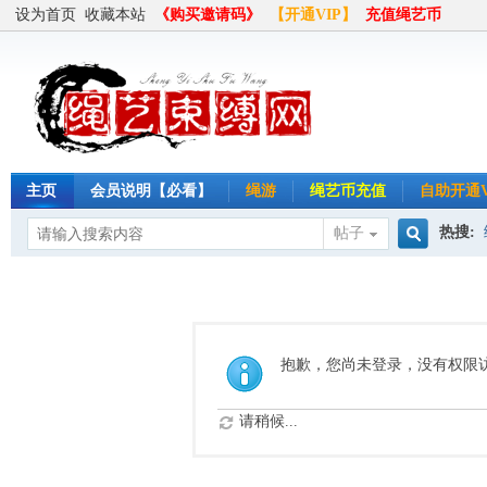
设为首页
收藏本站
《购买邀请码》
【开通VIP】
充值绳艺币
主页
会员说明【必看】
绳游
绳艺币充值
自助开通V
热搜:
帖子
搜
半岛
索
抱歉，您尚未登录，没有权限
请稍候...