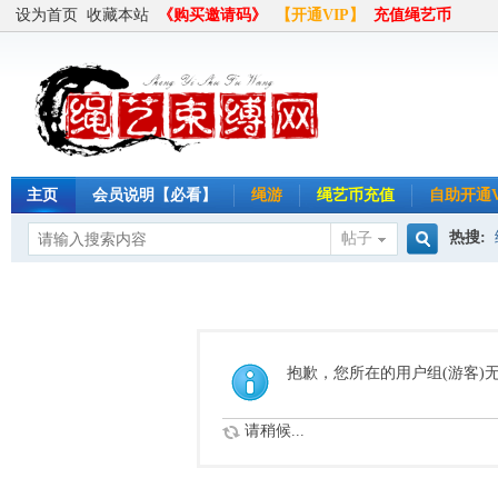
设为首页
收藏本站
《购买邀请码》
【开通VIP】
充值绳艺币
主页
会员说明【必看】
绳游
绳艺币充值
自助开通V
热搜:
帖子
搜
半岛
索
抱歉，您所在的用户组(游客)
请稍候...