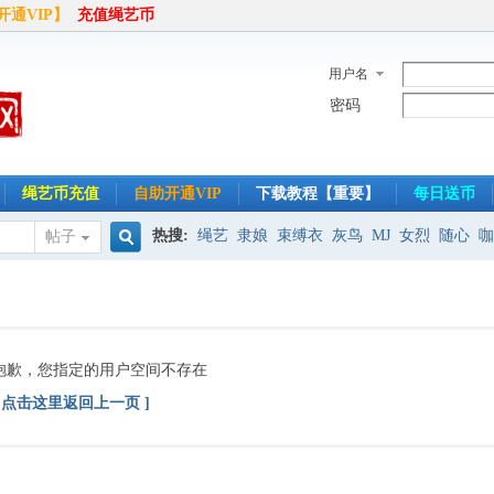
开通VIP】
充值绳艺币
用户名
密码
绳艺币充值
自助开通VIP
下载教程【重要】
每日送币
热搜:
绳艺
隶娘
束缚衣
灰鸟
MJ
女烈
随心
咖
帖子
搜
半岛
索
抱歉，您指定的用户空间不存在
[ 点击这里返回上一页 ]