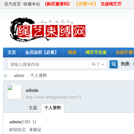
设为首页
收藏本站
《购买邀请码》
【开通VIP】
充值绳艺币
主页
会员说明【必看】
绳游
绳艺币充值
自助开通V
热搜:
帖子
搜
admin
个人资料
半岛
admin
http://www.shengyishufu.com/?1
索
绳
›
›
主题
个人资料
admin
(UID: 1)
邮箱状态
未验证